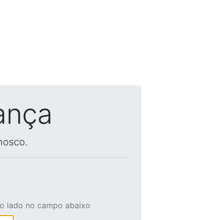
ança
nosco.
ao lado no campo abaixo