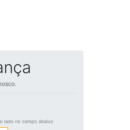
ança
nosco.
ao lado no campo abaixo